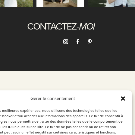
CONTACTEZ-
MOI
Gérer le consentement
les meilleures expériences, nous utilisons des technologies telles que les
 stocker et/ou accéder aux informations des appareils. Le fait de consentir à
gies nous permettra de traiter des données telles que le comportement de
 les ID uniques sur ce site. Le fait de ne pas consentir ou de retirer son
 peut avoir un effet négatif sur certaines caractéristiques et fonctions.