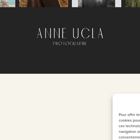
Pour offrir 
cookies pour
ces technolo
navigation ou
consentement