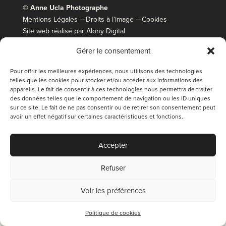
© Anne Ucla Photographe
Mentions Légales
–
Droits à l’image
–
Cookies
Site web réalisé par
Alony Digital
anneuclaphotographe@gmail.com
Gérer le consentement
06 33 13 81 77
Pour offrir les meilleures expériences, nous utilisons des technologies
telles que les cookies pour stocker et/ou accéder aux informations des
appareils. Le fait de consentir à ces technologies nous permettra de traiter
des données telles que le comportement de navigation ou les ID uniques
sur ce site. Le fait de ne pas consentir ou de retirer son consentement peut
avoir un effet négatif sur certaines caractéristiques et fonctions.
CONTACTEZ-
MOI
Accepter
Refuser
Voir les préférences
Politique de cookies